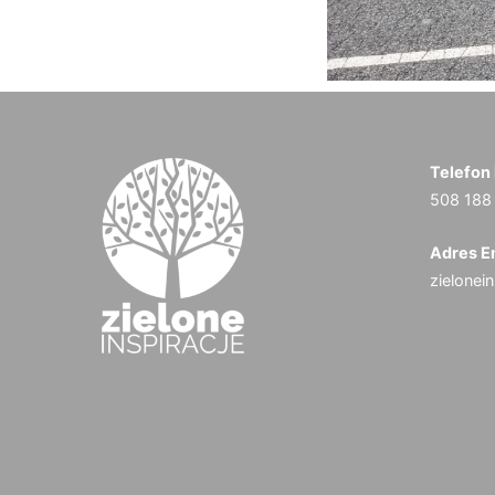
Telefon
508 188
Adres E
zielonei