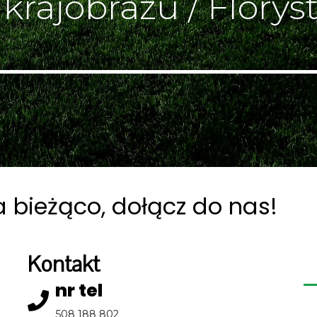
 krajobrazu / Florys
a bieżąco, dołącz do nas!
Kontakt
nr tel
508 188 802