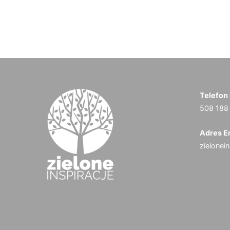
Telefon
508 188
Adres E
zielonei